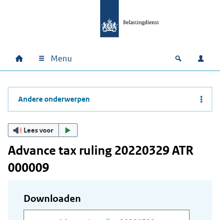
Ga naar hoofdinhoud
Ga direct naar hoofdnavigatie
Ga direct naar footer
Menu
Home
Open zoek
Inlo
Hoofdnavigatie
Andere onderwerpen
Lees voor
Advance tax ruling 20220329 ATR
000009
Downloaden