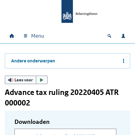
Ga naar hoofdinhoud
Ga direct naar hoofdnavigatie
Ga direct naar footer
Menu
Home
Open zoek
Inlo
Hoofdnavigatie
Andere onderwerpen
Lees voor
Advance tax ruling 20220405 ATR
000002
Downloaden