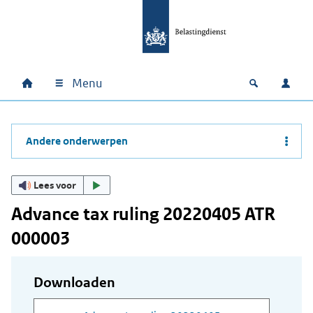
Ga naar hoofdinhoud
Ga direct naar hoofdnavigatie
Ga direct naar footer
Menu
Home
Open zoek
Inlo
Hoofdnavigatie
Andere onderwerpen
Lees voor
Advance tax ruling 20220405 ATR
000003
Downloaden