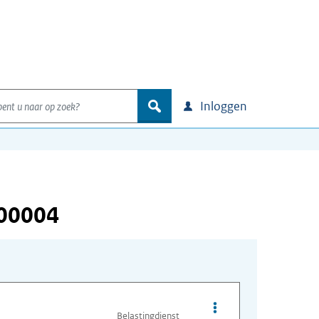
nt u naar op zoek?
zoek
Inloggen
000004
Opties van bestand A
Belastingdienst