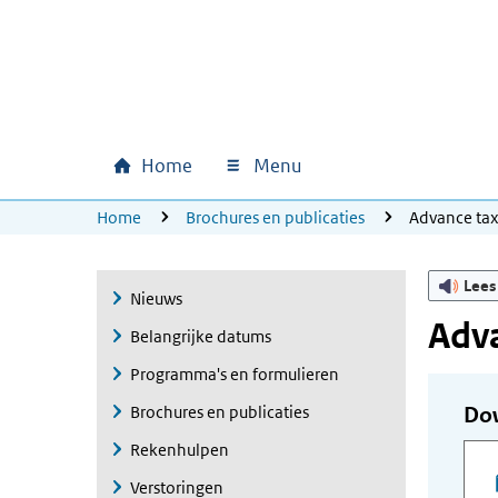
Ga naar hoofdinhoud
Ga direct naar hoofdnavigatie
Ga direct naar footer
Home
Menu
Hoofdnavigatie
U bevindt zich hier:
Home
Brochures en publicaties
Advance ta
Lees
Nieuws
Adva
Belangrijke datums
Programma's en formulieren
Brochures en publicaties
Do
Rekenhulpen
Verstoringen