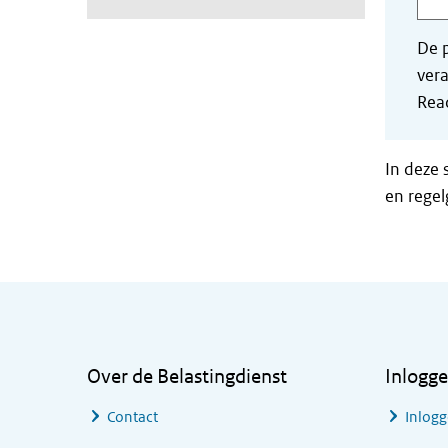
De p
vera
Read
In deze 
en regel
Algemene informatie
Over de Belastingdienst
Inlogg
Contact
Inlogg