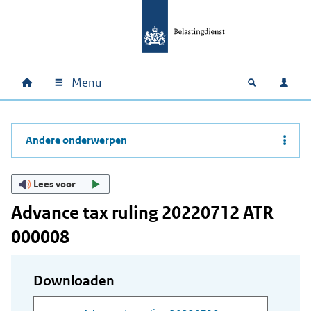
Ga naar hoofdinhoud
Ga direct naar hoofdnavigatie
Ga direct naar footer
Menu
Home
Open zoek
Inlo
Hoofdnavigatie
Andere onderwerpen
Lees voor
Advance tax ruling 20220712 ATR
000008
Downloaden