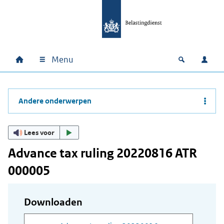
Ga naar hoofdinhoud
Ga direct naar hoofdnavigatie
Ga direct naar footer
Menu
Home
Open zoek
Inlo
Hoofdnavigatie
Andere onderwerpen
Lees voor
Advance tax ruling 20220816 ATR
000005
Downloaden