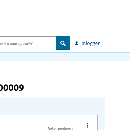
nt u naar op zoek?
zoek
Inloggen
000009
Opties van bestand A
Belastingdienst