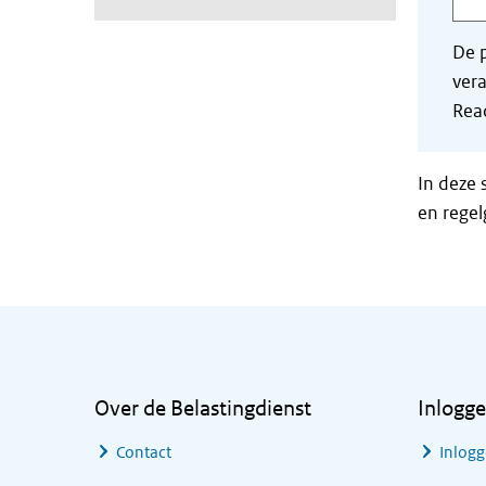
De p
vera
Read
In deze 
en regel
Algemene informatie
Over de Belastingdienst
Inlogg
Contact
Inlogg