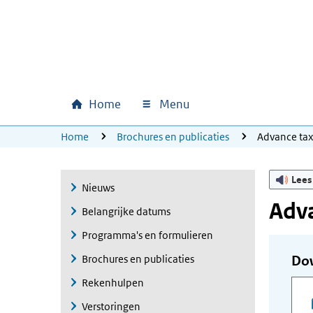
Ga naar hoofdinhoud
Ga direct naar hoofdnavigatie
Ga direct naar footer
Home
Menu
Hoofdnavigatie
U bevindt zich hier:
Home
Brochures en publicaties
Advance ta
Lees
Nieuws
Adva
Belangrijke datums
Programma's en formulieren
Brochures en publicaties
Do
Rekenhulpen
Verstoringen