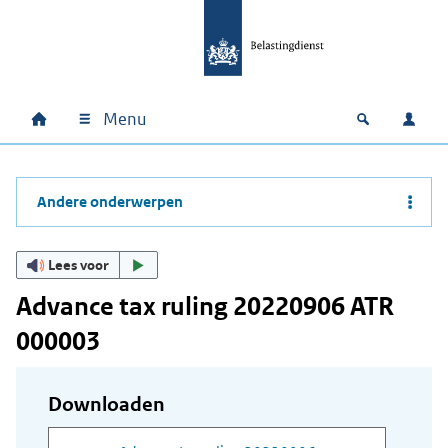
Ga naar hoofdinhoud
Ga direct naar hoofdnavigatie
Ga direct naar footer
Menu
Home
Open zoek
Inlo
Hoofdnavigatie
Andere onderwerpen
Lees voor
Advance tax ruling 20220906 ATR
000003
Downloaden