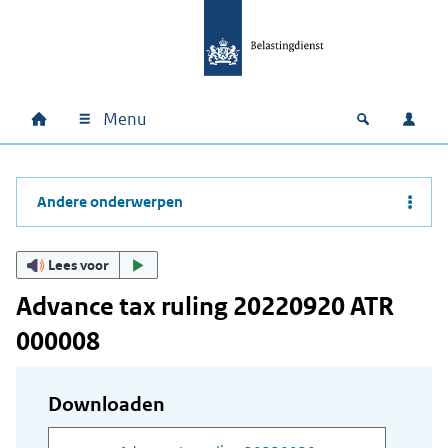
Ga naar hoofdinhoud
Ga direct naar hoofdnavigatie
Ga direct naar footer
Menu
Home
Open zoek
Inlo
Hoofdnavigatie
Andere onderwerpen
Lees voor
Advance tax ruling 20220920 ATR
000008
Downloaden