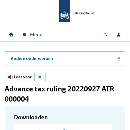
Ga naar hoofdinhoud
Ga direct naar hoofdnavigatie
Ga direct naar footer
Menu
Home
Open zoek
Inlo
Hoofdnavigatie
Andere onderwerpen
Lees voor
Advance tax ruling 20220927 ATR
000004
Downloaden