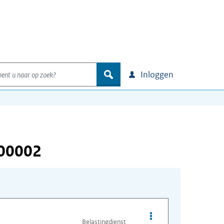
nt u naar op zoek?
zoek
Inloggen
000002
Opties van bestand A
Belastingdienst