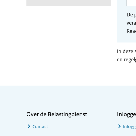
De p
vera
Read
In deze 
en regel
Algemene informatie
Over de Belastingdienst
Inlogg
Contact
Inlogg