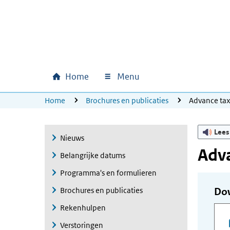
Ga naar hoofdinhoud
Ga direct naar hoofdnavigatie
Ga direct naar footer
Home
Menu
Hoofdnavigatie
U bevindt zich hier:
Home
Brochures en publicaties
Advance ta
Lees
Nieuws
Adva
Belangrijke datums
Programma's en formulieren
Brochures en publicaties
Do
Rekenhulpen
Verstoringen