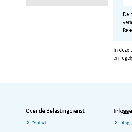
De p
vera
Read
In deze 
en regel
Algemene informatie
Over de Belastingdienst
Inlogg
Contact
Inlogg