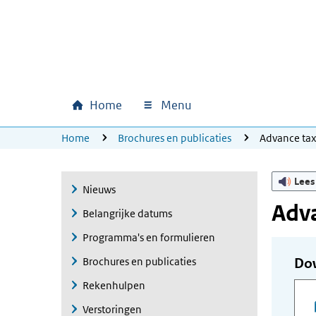
Ga naar hoofdinhoud
Ga direct naar hoofdnavigatie
Ga direct naar footer
Home
Menu
Hoofdnavigatie
U bevindt zich hier:
Home
Brochures en publicaties
Advance ta
Lees
Nieuws
Adva
Belangrijke datums
Programma's en formulieren
Brochures en publicaties
Do
Rekenhulpen
Verstoringen