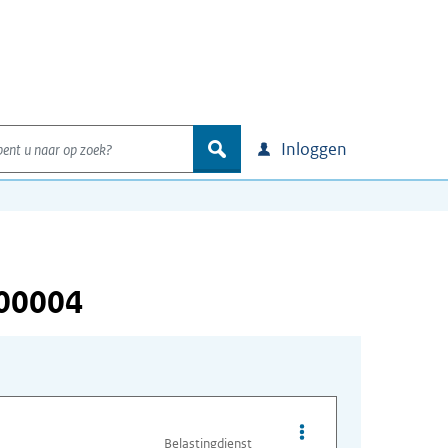
nt u naar op zoek?
zoek
Inloggen
000004
Opties van bestand A
Belastingdienst