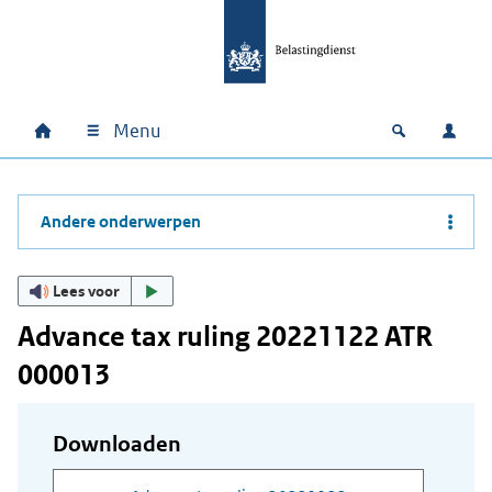
Ga naar hoofdinhoud
Ga direct naar hoofdnavigatie
Ga direct naar footer
Menu
Home
Open zoek
Inlo
Hoofdnavigatie
Andere onderwerpen
Lees voor
Advance tax ruling 20221122 ATR
000013
Downloaden