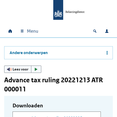
Ga naar hoofdinhoud
Ga direct naar hoofdnavigatie
Ga direct naar footer
Menu
Home
Open zoek
Inlo
Hoofdnavigatie
Andere onderwerpen
Lees voor
Advance tax ruling 20221213 ATR
000011
Downloaden