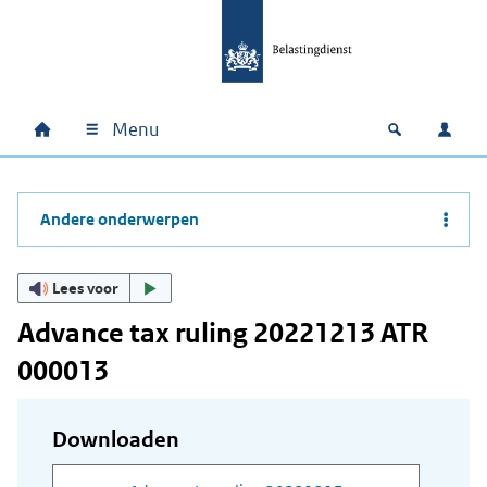
Ga naar hoofdinhoud
Ga direct naar hoofdnavigatie
Ga direct naar footer
Menu
Home
Open zoek
Inlo
Hoofdnavigatie
Andere onderwerpen
Lees voor
Advance tax ruling 20221213 ATR
000013
Downloaden