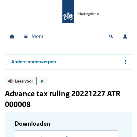
Ga naar hoofdinhoud
Ga direct naar hoofdnavigatie
Ga direct naar footer
Menu
Home
Open zoek
Inlo
Hoofdnavigatie
Andere onderwerpen
Lees voor
Advance tax ruling 20221227 ATR
000008
Downloaden