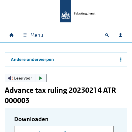
Ga naar hoofdinhoud
Ga direct naar hoofdnavigatie
Ga direct naar footer
Menu
Home
Open zoek
Inlo
Hoofdnavigatie
Andere onderwerpen
Lees voor
Advance tax ruling 20230214 ATR
000003
Downloaden