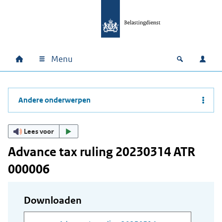
Ga naar hoofdinhoud
Ga direct naar hoofdnavigatie
Ga direct naar footer
Menu
Home
Open zoek
Inlo
Hoofdnavigatie
Andere onderwerpen
Lees voor
Advance tax ruling 20230314 ATR
000006
Downloaden