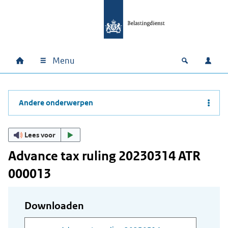
Ga naar hoofdinhoud
Ga direct naar hoofdnavigatie
Ga direct naar footer
Menu
Home
Open zoek
Inlo
Hoofdnavigatie
Andere onderwerpen
Lees voor
Advance tax ruling 20230314 ATR
000013
Downloaden