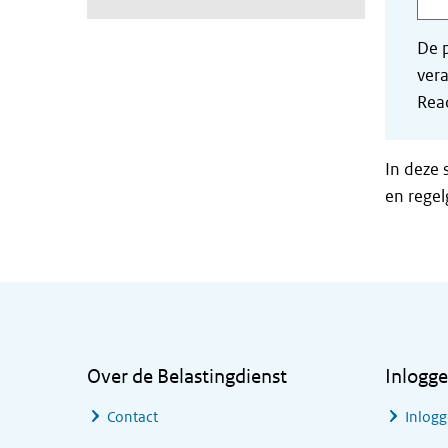
De p
vera
Read
In deze 
en regel
Algemene informatie
Over de Belastingdienst
Inlogg
Contact
Inlogg