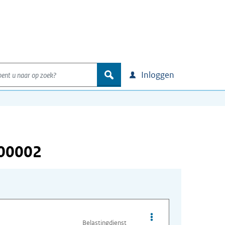
nt u naar op zoek?
zoek
Inloggen
000002
Opties van bestand A
Belastingdienst