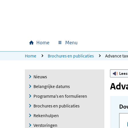
Ga naar hoofdinhoud
Ga direct naar hoofdnavigatie
Ga direct naar footer
Home
Menu
Hoofdnavigatie
U bevindt zich hier:
Home
Brochures en publicaties
Advance ta
Lees
Nieuws
Adva
Belangrijke datums
Programma's en formulieren
Brochures en publicaties
Do
Rekenhulpen
Verstoringen