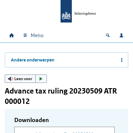
Ga naar hoofdinhoud
Ga direct naar hoofdnavigatie
Ga direct naar footer
Menu
Home
Open zoek
Inlo
Hoofdnavigatie
Andere onderwerpen
Lees voor
Advance tax ruling 20230509 ATR
000012
Downloaden