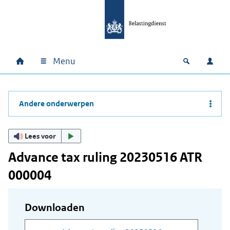
Ga naar hoofdinhoud
Ga direct naar hoofdnavigatie
Ga direct naar footer
Menu
Home
Open zoek
Inlo
Hoofdnavigatie
Andere onderwerpen
Lees voor
Advance tax ruling 20230516 ATR
000004
Downloaden