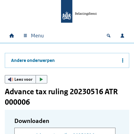
Ga naar hoofdinhoud
Ga direct naar hoofdnavigatie
Ga direct naar footer
Menu
Home
Open zoek
Inlo
Hoofdnavigatie
Andere onderwerpen
Lees voor
Advance tax ruling 20230516 ATR
000006
Downloaden