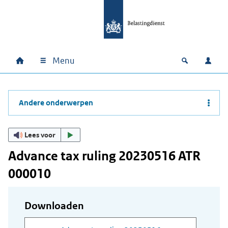
Ga naar hoofdinhoud
Ga direct naar hoofdnavigatie
Ga direct naar footer
Menu
Home
Open zoek
Inlo
Hoofdnavigatie
Andere onderwerpen
Lees voor
Advance tax ruling 20230516 ATR
000010
Downloaden