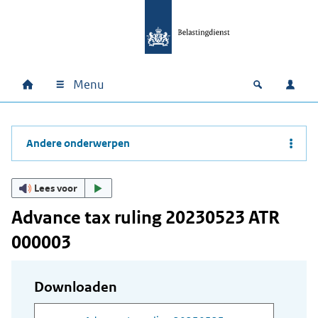
Ga naar hoofdinhoud
Ga direct naar hoofdnavigatie
Ga direct naar footer
Menu
Home
Open zoek
Inlo
Hoofdnavigatie
Andere onderwerpen
Lees voor
Advance tax ruling 20230523 ATR
000003
Downloaden