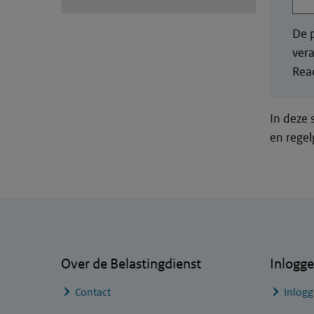
De p
vera
Read
In deze 
en regel
Algemene informatie
Over de Belastingdienst
Inlogg
Contact
Inlogg