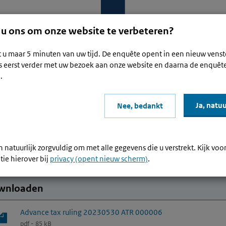
 u ons om onze website te verbeteren?
t u maar 5 minuten van uw tijd. De enquête opent in een nieuw venst
s eerst verder met uw bezoek aan onze website en daarna de enquêt
Waar be
.
x ruling 20230530 ATR000006
Ja, natuu
Nee, bedankt
 voor
nce tax ruling 20230530 ATR 
 natuurlijk zorgvuldig om met alle gegevens die u verstrekt. Kijk voo
tie hierover bij
privacy (opent nieuw scherm)
.
wnloaden
Advance tax ruling 20230530 ATR 000006
pdf - 85 kB