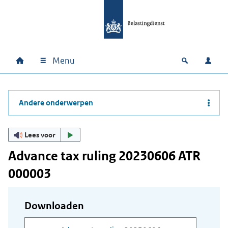
Ga naar hoofdinhoud
Ga direct naar hoofdnavigatie
Ga direct naar footer
Menu
Home
Open zoek
Inlo
Hoofdnavigatie
Andere onderwerpen
Lees voor
Advance tax ruling 20230606 ATR
000003
Downloaden