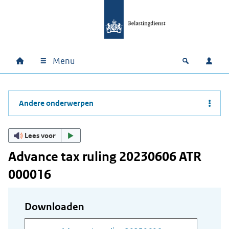
Ga naar hoofdinhoud
Ga direct naar hoofdnavigatie
Ga direct naar footer
Menu
Home
Open zoek
Inlo
Hoofdnavigatie
Andere onderwerpen
Lees voor
Advance tax ruling 20230606 ATR
000016
Downloaden