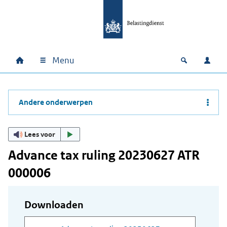
Ga naar hoofdinhoud
Ga direct naar hoofdnavigatie
Ga direct naar footer
Menu
Home
Open zoek
Inlo
Hoofdnavigatie
Andere onderwerpen
Lees voor
Advance tax ruling 20230627 ATR
000006
Downloaden