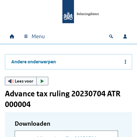
Ga naar hoofdinhoud
Ga direct naar hoofdnavigatie
Ga direct naar footer
Menu
Home
Open zoek
Inlo
Hoofdnavigatie
Andere onderwerpen
Lees voor
Advance tax ruling 20230704 ATR
000004
Downloaden