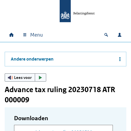
Ga naar hoofdinhoud
Ga direct naar hoofdnavigatie
Ga direct naar footer
Menu
Home
Open zoek
Inlo
Hoofdnavigatie
Andere onderwerpen
Lees voor
Advance tax ruling 20230718 ATR
000009
Downloaden