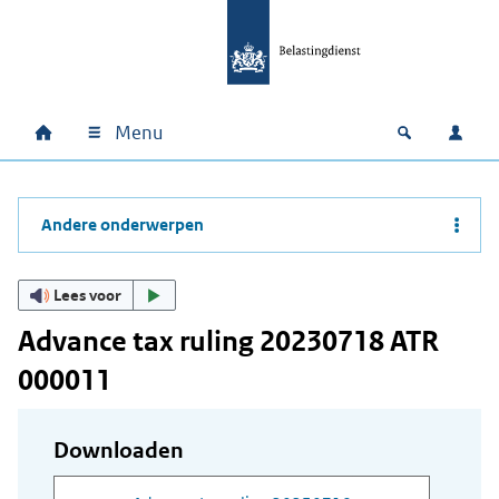
Ga naar hoofdinhoud
Ga direct naar hoofdnavigatie
Ga direct naar footer
Menu
Home
Open zoek
Inlo
Hoofdnavigatie
Andere onderwerpen
Lees voor
Advance tax ruling 20230718 ATR
000011
Downloaden