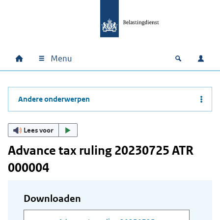
Ga naar hoofdinhoud
Ga direct naar hoofdnavigatie
Ga direct naar footer
Menu
Home
Open zoek
Inlo
Hoofdnavigatie
Andere onderwerpen
Lees voor
Advance tax ruling 20230725 ATR
000004
Downloaden