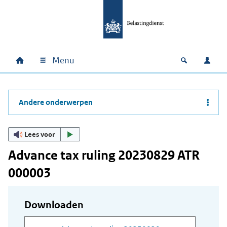
Ga naar hoofdinhoud
Ga direct naar hoofdnavigatie
Ga direct naar footer
Menu
Home
Open zoek
Inlo
Hoofdnavigatie
Andere onderwerpen
Lees voor
Advance tax ruling 20230829 ATR
000003
Downloaden