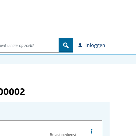
nt u naar op zoek?
zoek
Inloggen
000002
Opties van bestand A
Belastingdienst