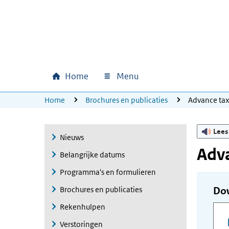
Ga naar hoofdinhoud
Ga direct naar hoofdnavigatie
Ga direct naar footer
Home
Menu
Hoofdnavigatie
U bevindt zich hier:
Home
Brochures en publicaties
Advance ta
Lees
Nieuws
Adva
Belangrijke datums
Programma's en formulieren
Brochures en publicaties
Do
Rekenhulpen
Verstoringen