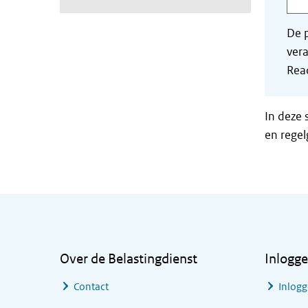
De p
vera
Read
In deze 
en regel
Algemene informatie
Over de Belastingdienst
Inlogg
Contact
Inlogg