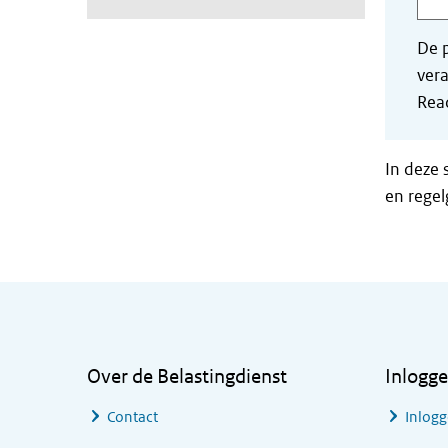
De p
vera
Read
In deze 
en regel
Algemene informatie
Over de Belastingdienst
Inlogg
Contact
Inlogg