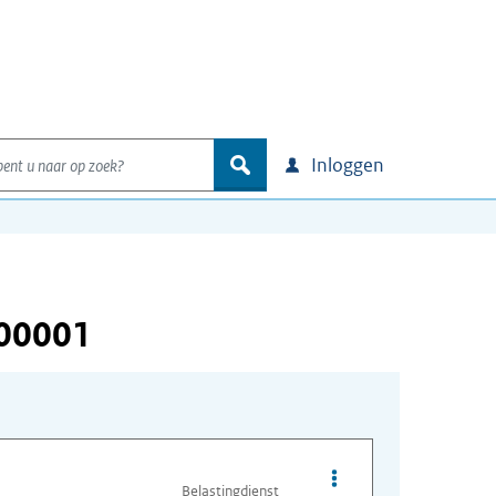
nt u naar op zoek?
zoek
Inloggen
000001
Opties van bestand A
Belastingdienst