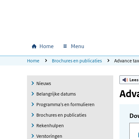
Ga naar hoofdinhoud
Ga direct naar hoofdnavigatie
Ga direct naar footer
Home
Menu
Hoofdnavigatie
U bevindt zich hier:
Home
Brochures en publicaties
Advance ta
Lees
Nieuws
Adva
Belangrijke datums
Programma's en formulieren
Brochures en publicaties
Do
Rekenhulpen
Verstoringen