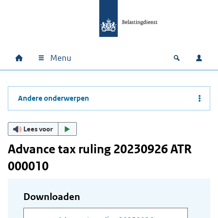
Ga naar hoofdinhoud
Ga direct naar hoofdnavigatie
Ga direct naar footer
Menu
Home
Open zoek
Inlo
Hoofdnavigatie
Andere onderwerpen
Lees voor
Advance tax ruling 20230926 ATR
000010
Downloaden