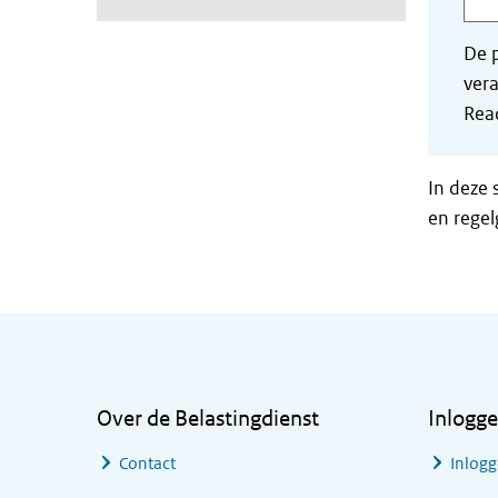
De p
vera
Read
In deze 
en regel
Algemene informatie
Over de Belastingdienst
Inlogg
Contact
Inlogg