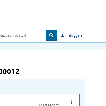
nt u naar op zoek?
zoek
Inloggen
000012
Opties van bestand A
Belastingdienst