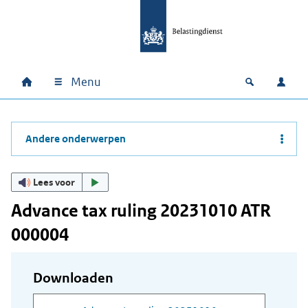
Ga naar hoofdinhoud
Ga direct naar hoofdnavigatie
Ga direct naar footer
Menu
Home
Open zoek
Inlo
Hoofdnavigatie
Andere onderwerpen
Lees voor
Advance tax ruling 20231010 ATR
000004
Downloaden