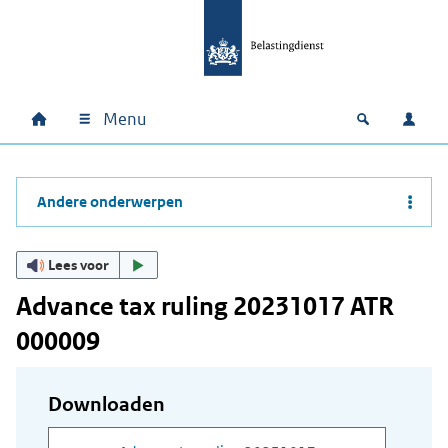
Ga naar hoofdinhoud
Ga direct naar hoofdnavigatie
Ga direct naar footer
Menu
Home
Open zoek
Inlo
Hoofdnavigatie
Andere onderwerpen
Lees voor
Advance tax ruling 20231017 ATR
000009
Downloaden