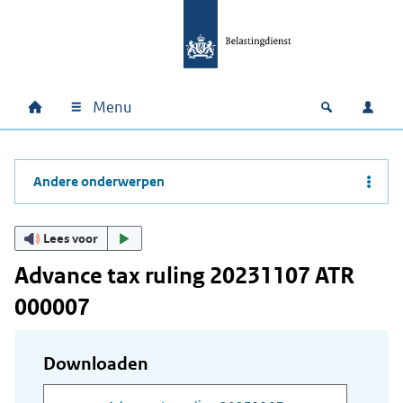
Ga naar hoofdinhoud
Ga direct naar hoofdnavigatie
Ga direct naar footer
Menu
Home
Open zoek
Inlo
Hoofdnavigatie
Andere onderwerpen
Lees voor
Advance tax ruling 20231107 ATR
000007
Downloaden