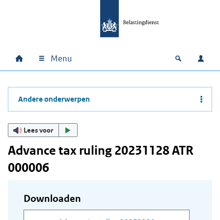
Ga naar hoofdinhoud
Ga direct naar hoofdnavigatie
Ga direct naar footer
Menu
Home
Open zoek
Inlo
Hoofdnavigatie
Andere onderwerpen
Lees voor
Advance tax ruling 20231128 ATR
000006
Downloaden