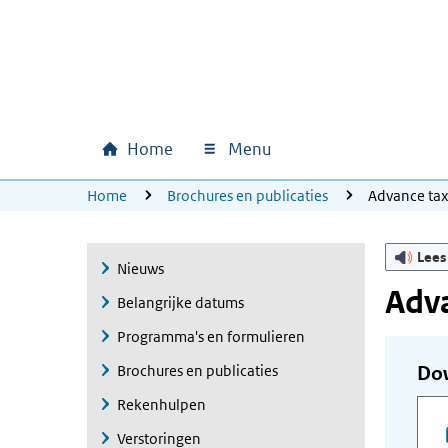
Ga naar hoofdinhoud
Ga direct naar hoofdnavigatie
Ga direct naar footer
Home
Menu
Hoofdnavigatie
U bevindt zich hier:
Home
Brochures en publicaties
Advance ta
Lees
Nieuws
Adva
Belangrijke datums
Programma's en formulieren
Brochures en publicaties
Do
Rekenhulpen
Verstoringen