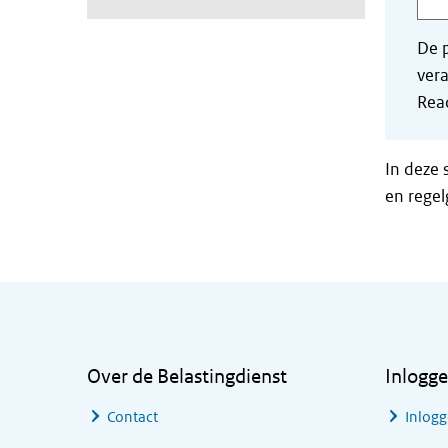
De p
vera
Read
In deze 
en regel
Algemene informatie
Over de Belastingdienst
Inlogg
Contact
Inlogg