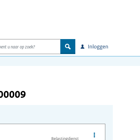
nt u naar op zoek?
zoek
Inloggen
000009
Opties van bestand A
Belastingdienst