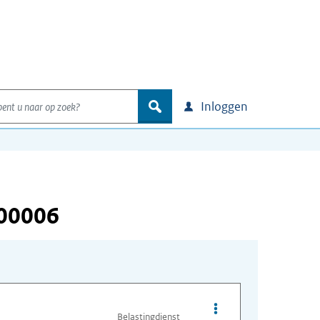
nt u naar op zoek?
zoek
Inloggen
000006
Opties van bestand A
Belastingdienst