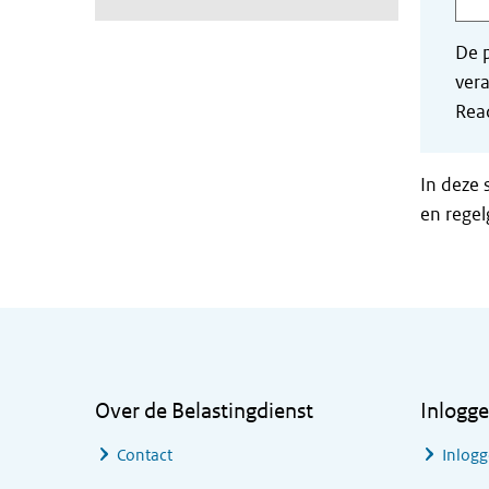
De p
vera
Read
In deze 
en regel
Algemene informatie
Over de Belastingdienst
Inlogg
Contact
Inlogg