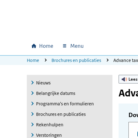
Ga naar hoofdinhoud
Ga direct naar hoofdnavigatie
Ga direct naar footer
Home
Menu
Hoofdnavigatie
U bevindt zich hier:
Home
Brochures en publicaties
Advance ta
Lees
Nieuws
Adva
Belangrijke datums
Programma's en formulieren
Brochures en publicaties
Do
Rekenhulpen
Verstoringen