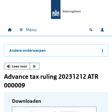
Ga naar hoofdinhoud
Ga direct naar hoofdnavigatie
Ga direct naar footer
Menu
Home
Open zoek
Inlo
Hoofdnavigatie
Andere onderwerpen
Lees voor
Advance tax ruling 20231212 ATR
000009
Downloaden