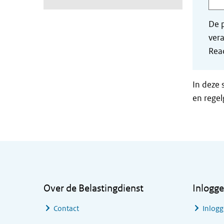
De p
vera
Read
In deze 
en regel
Algemene informatie
Over de Belastingdienst
Inlogg
Contact
Inlogg