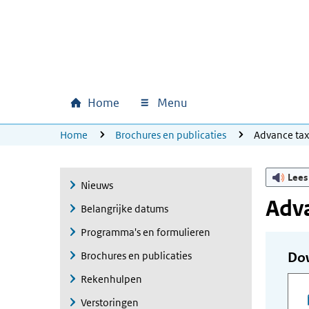
Ga naar hoofdinhoud
Ga direct naar hoofdnavigatie
Ga direct naar footer
Home
Menu
Hoofdnavigatie
U bevindt zich hier:
Home
Brochures en publicaties
Advance ta
Lees
Nieuws
Adva
Belangrijke datums
Programma's en formulieren
Brochures en publicaties
Do
Rekenhulpen
Verstoringen