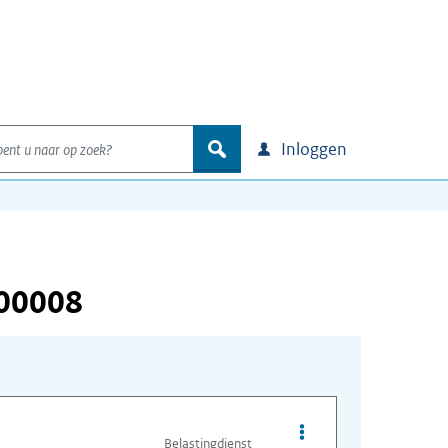
nt u naar op zoek?
zoek
Inloggen
000008
Opties van bestand A
Belastingdienst