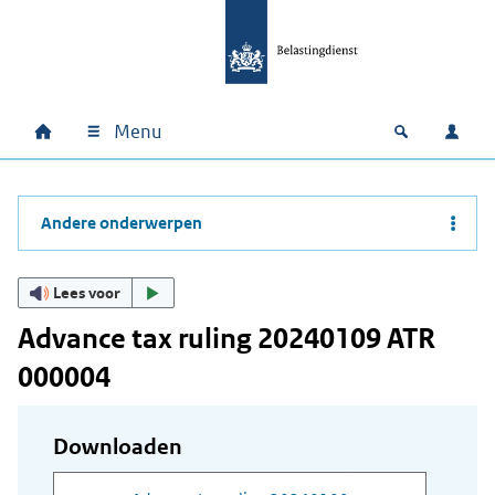
Ga naar hoofdinhoud
Ga direct naar hoofdnavigatie
Ga direct naar footer
Menu
Home
Open zoek
Inlo
Hoofdnavigatie
Andere onderwerpen
Lees voor
Advance tax ruling 20240109 ATR
000004
Downloaden