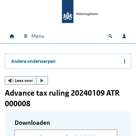
Ga naar hoofdinhoud
Ga direct naar hoofdnavigatie
Ga direct naar footer
Menu
Home
Open zoek
Inlo
Hoofdnavigatie
Andere onderwerpen
Lees voor
Advance tax ruling 20240109 ATR
000008
Downloaden