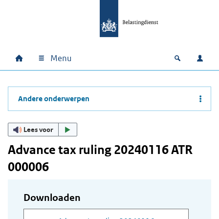
Ga naar hoofdinhoud
Ga direct naar hoofdnavigatie
Ga direct naar footer
Menu
Home
Open zoek
Inlo
Hoofdnavigatie
Andere onderwerpen
Lees voor
Advance tax ruling 20240116 ATR
000006
Downloaden