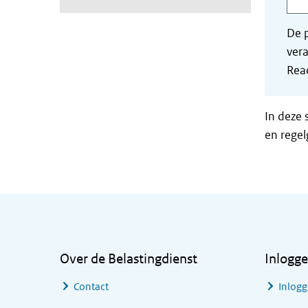
De p
vera
Read
In deze 
en regel
Algemene informatie
Over de Belastingdienst
Inlogg
Contact
Inlogg