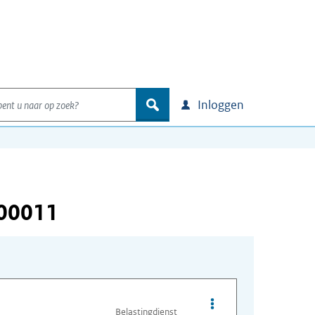
nt u naar op zoek?
zoek
Inloggen
000011
Opties van bestand A
Belastingdienst