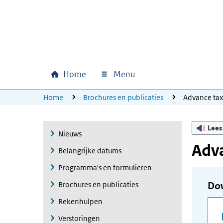
Ga naar hoofdinhoud
Ga direct naar hoofdnavigatie
Ga direct naar footer
Home
Menu
Hoofdnavigatie
U bevindt zich hier:
Home
Brochures en publicaties
Advance ta
Lees
Nieuws
Adva
Belangrijke datums
Programma's en formulieren
Brochures en publicaties
Do
Rekenhulpen
Verstoringen